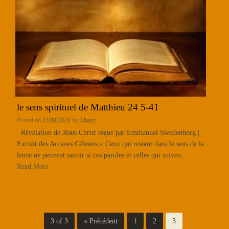
le sens spirituel de Matthieu 24 5-41
Posted on
23/09/2024
by
Lhavy
Révélation de Jésus Christ reçue par Emmanuel Swedenborg |
Extrait des Arcanes Célestes « Ceux qui restent dans le sens de la
lettre ne peuvent savoir si ces paroles et celles qui suiven...
Read More
3 of 3
« Précédent
1
2
3