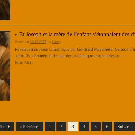
« Et Joseph et la mère de l’enfant s’étonnaient des ch
Posted on
26/12/2025
by
Lhavy
Révélation de Jésus Christ reçue par Gottfried Mayerhofer Sermon d’ap
audio Ils s’étonnèrent des paroles prophétiques prononcées pa...
Read More
3 of 6
« Précédent
1
2
3
4
5
6
Suivant »