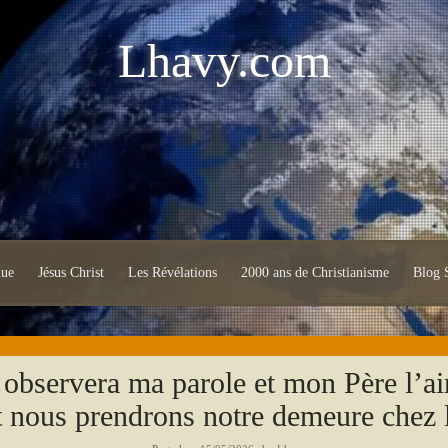
Lhavy.com
nue
Jésus Christ
Les Révélations
2000 ans de Christianisme
Blog S
 observera ma parole et mon Père l’ai
et nous prendrons notre demeure chez l