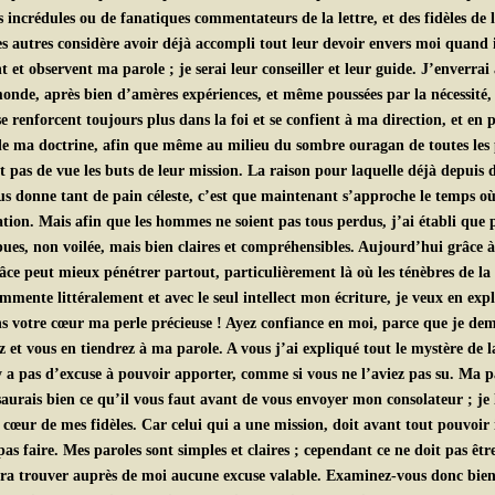
 incrédules ou de fanatiques commentateurs de la lettre, et des fidèles de l
es autres considère avoir déjà accompli tout leur devoir envers moi quand il
t observent ma parole ; je serai leur conseiller et leur guide. J’enverrai 
onde, après bien d’amères expériences, et même poussées par la nécessité, a
s se renforcent toujours plus dans la foi et se confient à ma direction, et 
 de ma doctrine, afin que même au milieu du sombre ouragan de toutes les 
dent pas de vue les buts de leur mission. La raison pour laquelle déjà depu
ous donne tant de pain céleste, c’est que maintenant s’approche le temps o
tion. Mais afin que les hommes ne soient pas tous perdus, j’ai établi que
 non voilée, mais bien claires et compréhensibles. Aujourd’hui grâce à l
âce peut mieux pénétrer partout, particulièrement là où les ténèbres de la
mente littéralement et avec le seul intellect mon écriture, je veux en expli
s votre cœur ma perle précieuse ! Ayez confiance en moi, parce que je deme
t vous en tiendrez à ma parole. A vous j’ai expliqué tout le mystère de l
 a pas d’excuse à pouvoir apporter, comme si vous ne l’aviez pas su. Ma pa
saurais bien ce qu’il vous faut avant de vous envoyer mon consolateur ; je
œur de mes fidèles. Car celui qui a une mission, doit avant tout pouvoir inf
 pas faire. Mes paroles sont simples et claires ; cependant ce ne doit pas êt
a trouver auprès de moi aucune excuse valable. Examinez-vous donc bien, 