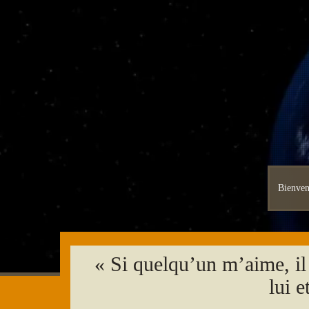
Skip
to
content
Bienve
« Si quelqu’un m’aime, il
lui 