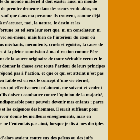
té du monde matériel il doit exister aussi un monde
se de prendre demeure dans des cœurs semblables, où
ts, sauf que dans ma personne ils trouvent, comme déjà
à m’accuser, moi, la nature, le destin et les
tune ;et tel sera leur sort que, ni un consolateur, ni
 avec soi-même, mais bien de l’intérieur du cœur où
s méchants, mécontents, cruels et égoïstes, la cause de
e et à la pleine soumission à ma direction comme Père
t de la source originaire de toute véritable vertu et le
 donner la chasse avec toute l’ardeur de leurs principes
épond pas à l’action, et que ce qui est atteint n’est pas
n faible est en eux le concept d’une vie éternel,
r ceux qui effectivement m’aiment, me suivent et veulent
’ils doivent combattre contre l’opinion de la majorité,
t indispensable pour pouvoir devenir mes enfants ; parce
 et les exigences des hommes, il serait suffisant pour
voir donné les meilleurs enseignements, mais en
e l’entendais pas ainsi, lorsque je dis à mes disciples
’alors avaient contre eux des païens ou des juifs