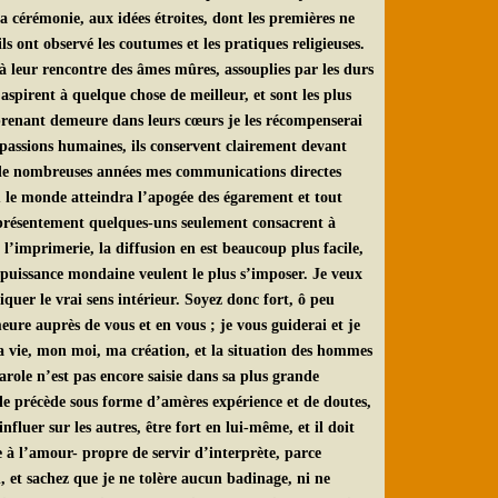
a cérémonie, aux idées étroites, dont les premières ne
s ont observé les coutumes et les pratiques religieuses.
à leur rencontre des âmes mûres, assouplies par les durs
spirent à quelque chose de meilleur, et sont les plus
en prenant demeure dans leurs cœurs je les récompenserai
passions humaines, ils conservent clairement devant
is de nombreuses années mes communications directes
ù le monde atteindra l’apogée des égarement et tout
 présentement quelques-uns seulement consacrent à
’imprimerie, la diffusion en est beaucoup plus facile,
 puissance mondaine veulent le plus s’imposer. Je veux
quer le vrai sens intérieur. Soyez donc fort, ô peu
ure auprès de vous et en vous ; je vous guiderai et je
a vie, mon moi, ma création, et la situation des hommes
role n’est pas encore saisie dans sa plus grande
 le précède sous forme d’amères expérience et de doutes,
luer sur les autres, être fort en lui-même, et il doit
re à l’amour- propre de servir d’interprète, parce
et sachez que je ne tolère aucun badinage, ni ne