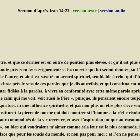
Sermon d’après Jean 14:23 |
version texte
|
version audio
et que ce dernier est en outre de position plus élevée, et qu’il est plus s
oute précision les enseignements et les conseils qui lui seront donnés par l’
 l’autre, et ainsi est suscité un accord spirituel, semblable à celui qui d
 chose près le sens de ces paroles que je dis autrefois, et qui constituai
rester fidèles à la paroles, à vivre en conformité avec cette même parole apr
 celui qui me voit, voit aussi le Père », puisque, ils pensaient encore tou
irituel, ni une influence spirituelle, et pas non plus un être plus élevé s
nstituent la pierre de touche qui doit montrer si l’homme a la réelle résolu
ux commodités de la vie terrestre, et avec l’aspiration unique au royaum
 », ou bien qui voudraient m’aimer comme cela leur est le plus commode
place que pour les soucis du monde, et non pas pour moi ; et l’on ne pense