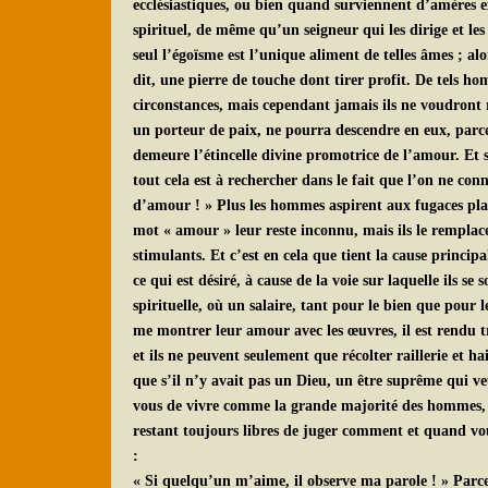
ecclésiastiques, ou bien quand surviennent d’amères 
spirituel, de même qu’un seigneur qui les dirige et 
seul l’égoïsme est l’unique aliment de telles âmes ; a
dit, une pierre de touche dont tirer profit. De tels hom
circonstances, mais cependant jamais ils ne voudront r
un porteur de paix, ne pourra descendre en eux, parce
demeure l’étincelle divine promotrice de l’amour. Et s
tout cela est à rechercher dans le fait que l’on ne co
d’amour ! » Plus les hommes aspirent aux fugaces plaisi
mot « amour » leur reste inconnu, mais ils le remplace
stimulants. Et c’est en cela que tient la cause princip
ce qui est désiré, à cause de la voie sur laquelle ils 
spirituelle, où un salaire, tant pour le bien que pour 
me montrer leur amour avec les œuvres, il est rendu t
et ils ne peuvent seulement que récolter raillerie et 
que s’il n’y avait pas un Dieu, un être suprême qui veu
vous de vivre comme la grande majorité des hommes, c
restant toujours libres de juger comment et quand vou
:
« Si quelqu’un m’aime, il observe ma parole ! » Parce