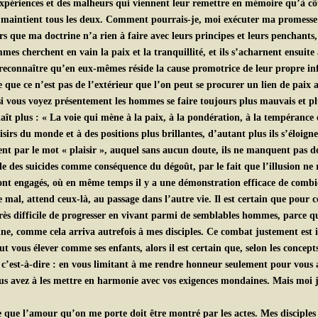
expériences et des malheurs qui viennent leur remettre en mémoire qu’à cô
les maintient tous les deux. Comment pourrais-je, moi exécuter ma promes
lors que ma doctrine n’a rien à faire avec leurs principes et leurs penchan
mes cherchent en vain la paix et la tranquillité, et ils s’acharnent ensuite 
econnaître qu’en eux-mêmes réside la cause promotrice de leur propre infor
 que ce n’est pas de l’extérieur que l’on peut se procurer un lien de paix
i vous voyez présentement les hommes se faire toujours plus mauvais et plu
nnaît plus : « La voie qui mène à la paix, à la pondération, à la tempéranc
rs du monde et à des positions plus brillantes, d’autant plus ils s’éloignen
nt par le mot « plaisir », auquel sans aucun doute, ils ne manquent pas de
ale des suicides comme conséquence du dégoût, par le fait que l’illusion ne r
se sont engagés, où en même temps il y a une démonstration efficace de combie
le mal, attend ceux-là, au passage dans l’autre vie. Il est certain que pou
rès difficile de progresser en vivant parmi de semblables hommes, parce qu
haine, comme cela arriva autrefois à mes disciples. Ce combat justement es
t vous élever comme ses enfants, alors il est certain que, selon les concepts
’est-à-dire : en vous limitant à me rendre honneur seulement pour vous a
s avez à les mettre en harmonie avec vos exigences mondaines. Mais moi je n
 que l’amour qu’on me porte doit être montré par les actes. Mes disciples d