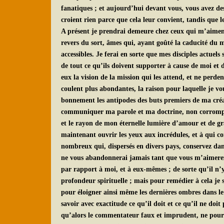
fanatiques ; et aujourd’hui devant vous, vous avez des
croient rien parce que cela leur convient, tandis que l
A présent je prendrai demeure chez ceux qui m’aiment e
revers du sort, âmes qui, ayant goûté la caducité du m
accessibles. Je ferai en sorte que mes disciples actuel
de tout ce qu’ils doivent supporter à cause de moi et
eux la vision de la mission qui les attend, et ne per
coulent plus abondantes, la raison pour laquelle je v
bonnement les antipodes des buts premiers de ma créa
communiquer ma parole et ma doctrine, non corrompues,
et le rayon de mon éternelle lumière d’amour et de gr
maintenant ouvrir les yeux aux incrédules, et à qui com
nombreux qui, dispersés en divers pays, conservez dan
ne vous abandonnerai jamais tant que vous m’aimerez e
par rapport à moi, et à eux-mêmes ; de sorte qu’il n’y
profondeur spirituelle ; mais pour remédier à cela je 
pour éloigner ainsi même les dernières ombres dans le c
savoir avec exactitude ce qu’il doit et ce qu’il ne doit
qu’alors le commentateur faux et imprudent, ne pourr