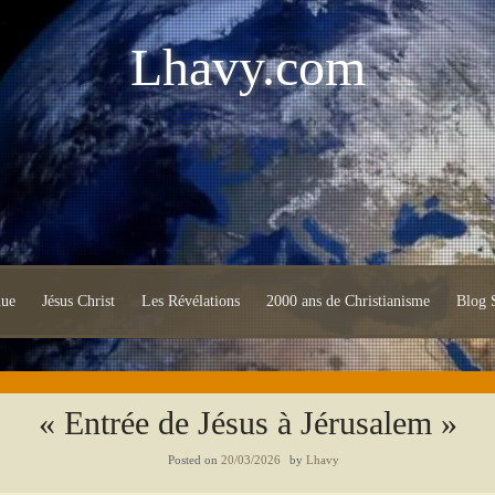
Lhavy.com
nue
Jésus Christ
Les Révélations
2000 ans de Christianisme
Blog S
« Entrée de Jésus à Jérusalem »
Posted on
20/03/2026
by
Lhavy