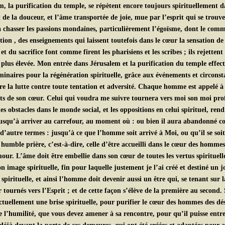
, la purification du temple, se répètent encore toujours spirituellement 
de la douceur, et l’âme transportée de joie, mue par l’esprit qui se trouve
hasser les passions mondaines, particulièrement l’égoïsme, dont le commerc
tion , des enseignements qui laissent toutefois dans le cœur la sensation de l
 du sacrifice font comme firent les pharisiens et les scribes ; ils rejette
 plus élevée. Mon entrée dans Jérusalem et la purification du temple effect
aires pour la régénération spirituelle, grâce aux événements et circonstan
re la lutte contre toute tentation et adversité. Chaque homme est appelé à
ints de son cœur. Celui qui voudra me suivre tournera vers moi son moi pr
les obstacles dans le monde social, et les oppositions en celui spirituel, re
usqu’à arriver au carrefour, au moment où : ou bien il aura abandonné co
d’autre termes : jusqu’à ce que l’homme soit arrivé à Moi, ou qu’il se soi
mble prière, c’est-à-dire, celle d’être accueilli dans le cœur des hommes,
ur. L’âme doit être embellie dans son cœur de toutes les vertus spirituell
on image spirituelle, fin pour laquelle justement je l’ai créé et destiné un 
irituelle, et ainsi l’homme doit devenir aussi un être qui, se tenant sur 
 tournés vers l’Esprit ; et de cette façon s’élève de la première au second. S
e actuellement une brise spirituelle, pour purifier le cœur des hommes des d
ire l’humilité, que vous devez amener à sa rencontre, pour qu’il puisse en