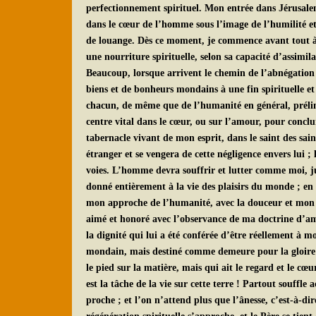
perfectionnement spirituel. Mon entrée dans Jérusalem
dans le cœur de l’homme sous l’image de l’humilité et 
de louange. Dès ce moment, je commence avant tout à c
une nourriture spirituelle, selon sa capacité d’assimila
Beaucoup, lorsque arrivent le chemin de l’abnégation et
biens et de bonheurs mondains à une fin spirituelle et
chacun, de même que de l’humanité en général, prélimin
centre vital dans le cœur, ou sur l’amour, pour conclu
tabernacle vivant de mon esprit, dans le saint des sa
étranger et se vengera de cette négligence envers lui ; 
voies. L’homme devra souffrir et lutter comme moi, j
donné entièrement à la vie des plaisirs du monde ; en 
mon approche de l’humanité, avec la douceur et mon hu
aimé et honoré avec l’observance de ma doctrine d’amo
la dignité qui lui a été conférée d’être réellement à m
mondain, mais destiné comme demeure pour la gloire sp
le pied sur la matière, mais qui ait le regard et le cœur
est la tâche de la vie sur cette terre ! Partout souffl
proche ; et l’on n’attend plus que l’ânesse, c’est-à-d